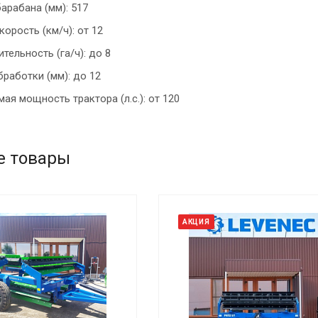
арабана (мм): 517
корость (км/ч): от 12
тельность (га/ч): до 8
бработки (мм): до 12
ая мощность трактора (л.с.): от 120
е товары
АКЦИЯ