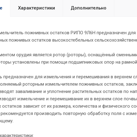
е
Характеристики
Дополнительно
мельчитель пожнивных остатков РИПО 9Л6Н предназначен для 
ных пожнивых остатков высокостебельных сельскохозяйственны
ментом орудия является ротор (роторы), оснащённый сменным
оторы установлены при помощи подшипниковых опор на рамной
ь предназначен для измельчения и перемешивания в верхнем с
полняемый роторным измельчителем пожнивных остатков, закл
водят заваливание и уплотнение растительных остатков по нап
изводят измельчение и перемешивание их в верхнем слое почвы
 остатков зависит от их размера, количества и физического 
 рекомендуется производить повторную обработку поля с изме
ющему.
характеристики: