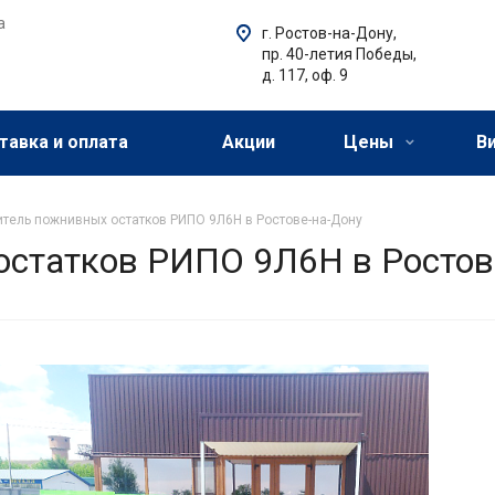
а
г. Ростов-на-Дону,
пр. 40-летия Победы,
д. 117, оф. 9
тавка и оплата
Акции
Цены
В
тель пожнивных остатков РИПО 9Л6Н в Ростове-на-Дону
статков РИПО 9Л6Н в Ростов