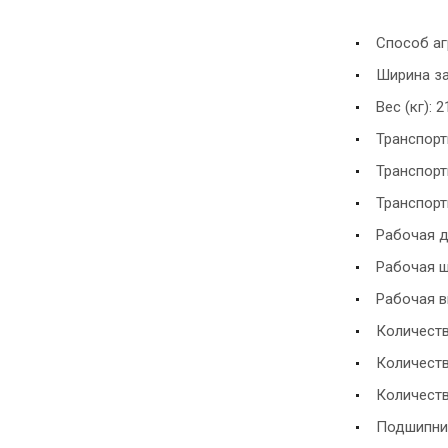
Способ аг
Ширина зах
Вес (кг): 
Транспортн
Транспортн
Транспортн
Рабочая дл
Рабочая ши
Рабочая вы
Количеств
Количеств
Количеств
Подшипник