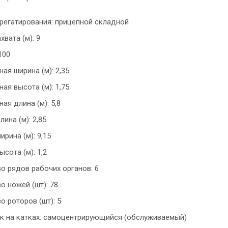
регатирования: прицепной складной
вата (м): 9
2100
ая ширина (м): 2,35
ая высота (м): 1,75
ая длина (м): 5,8
ина (м): 2,85
рина (м): 9,15
сота (м): 1,2
о рядов рабочих органов: 6
о ножей (шт): 78
о роторов (шт): 5
 на катках: самоцентрирующийся (обслуживаемый)