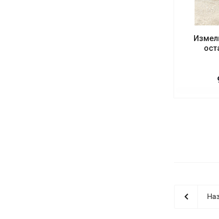
Измел
ост
Наз