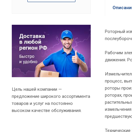
Описани
Роторный из
послеубороч
Рабочим эле
движения. Р
Измельчител
процесс, вы
роторы произ
Цель нашей компании —
роторах, про
предложение широкого ассортимента
растительных
товаров и услуг на постоянно
измельчения
высоком качестве обслуживания.
предшеству
Технические 