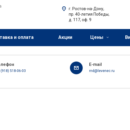
а
г. Ростов-на-Дону,
пр. 40-летия Победы,
д. 117, оф. 9
тавка и оплата
Акции
Цены
В
елефон
E-mail
 (918) 518-06-03
rnd@levenec.ru